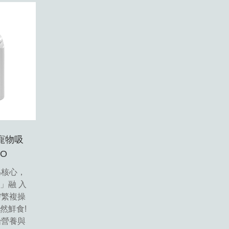
｜寵物吸
RO
為核心，
」融 入
需繁複操
然鮮食!
始營養與