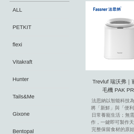
ALL
PETKIT
flexi
Vitakraft
Hunter
Trevluf 瑞沃弗
毛機 PAK P
Tails&Me
法思納以智能科技
將「新鮮」與「便利
Gixone
日常養寵生活；無
作，一鍵即可製作天
完整保留食材的原
Bentopal