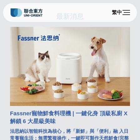
繁中
最新消息
U
Fassner寵物鮮食料理機 | 一鍵化身 頂級私廚 X
2
解鎖 6 大星級美味
法思納以智能科技為核心，將「新鮮」與「便利」融 入日
2
常養寵生活；無需繁複操作，一鍵即可製作天然鮮食!完整
日期