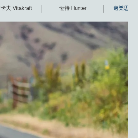
夫 Vitakraft
恆特 Hunter
邁樂思 Min