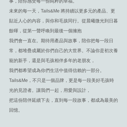
事，陪你感受每一份純粹的幸福。
未來的每一天，Tails&Me 將持續以更多元的產品、更
貼近人心的內容，與你和毛孩同行。從晨曦微光到日暮
餘暉，從第一聲呼喚到最後一個擁抱
我們會一直在。期待用產品與故事，陪你把每一段日
常，都堆疊成屬於你們自己的大世界。不論你是初次養
寵的新手，還是與毛孩相伴多年的老朋友，
我們都希望成為你們生活中值得信賴的一部分。
Tails&Me，不只是一個品牌，更是每一段美好毛孩時
光的見證者。讓我們一起，用愛與設計，
把這份陪伴延續下去，直到每一段故事，都成為最美的
回憶。