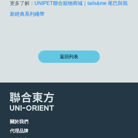
更多了解：
UNIPET聯合寵物商城｜tails&me 尾巴與我
新經典系列繩帶
返回列表
關於我們
代理品牌