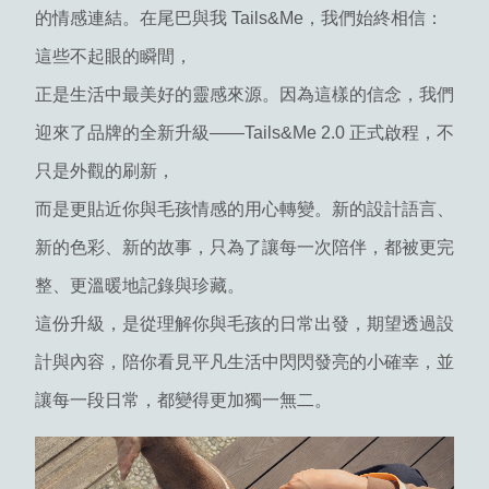
的情感連結。在尾巴與我 Tails&Me，我們始終相信：
這些不起眼的瞬間，
正是生活中最美好的靈感來源。因為這樣的信念，我們
迎來了品牌的全新升級——Tails&Me 2.0 正式啟程，不
只是外觀的刷新，
而是更貼近你與毛孩情感的用心轉變。新的設計語言、
新的色彩、新的故事，只為了讓每一次陪伴，都被更完
整、更溫暖地記錄與珍藏。
這份升級，是從理解你與毛孩的日常出發，期望透過設
計與內容，陪你看見平凡生活中閃閃發亮的小確幸，並
讓每一段日常，都變得更加獨一無二。