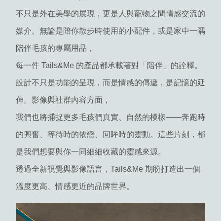
不只是外在美學的展現，更是人與寵物之間情感交流的
媒介。無論是陪你散步時使用的小配件，或是家中一隅
陪伴毛孩的專屬用品，
每一件 Tails&Me 的產品都承載著對「陪伴」的詮釋。
設計不只是功能的呈現，而是情感的傳遞，是記憶的延
伸。影像與社群內容方面，
我們也將捕捉更多毛孩們真實、自然的模樣——奔跑時
的興奮、等待時的依戀、回眸時的靈動。這些片刻，都
是我們想要與你一同細細收藏的靈感來源。
透過全新視覺與影像語言，Tails&Me 期盼打造出一個
溫度更高、情感更近的品牌世界。