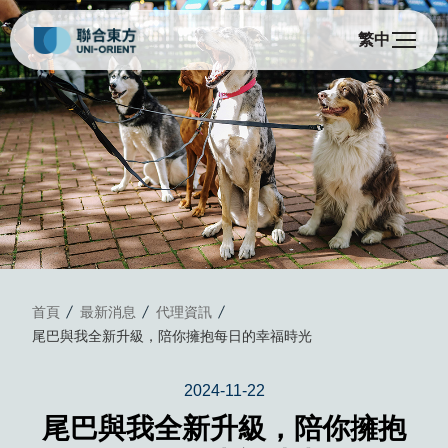
繁中
首頁
最新消息
代理資訊
尾巴與我全新升級，陪你擁抱每日的幸福時光
2024-11-22
尾巴與我全新升級，陪你擁抱